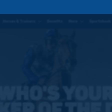
als Day
Horses & Trainers
Benefits
More
Sportsbook